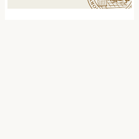
september 25, 2020 | lusciencevillage
Vision för CAS (Centrum för Analys
och Syntes)
CAS diskuteras som en del av den första etappen
av etableringen på Science Village. Nu har en
vision om kemi vid Lunds universitet utarbetats …
Alla blogginlägg
Verksamhetens visionsarbete
0
Kommentarer