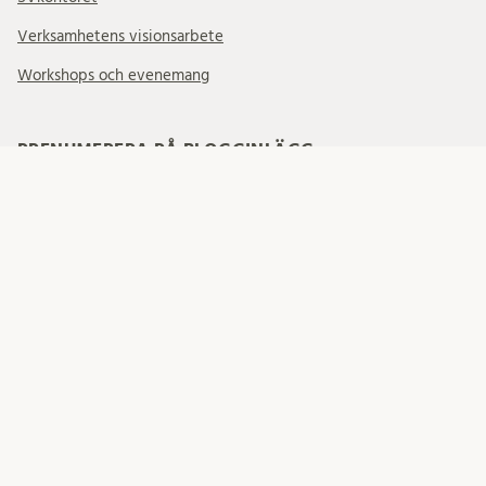
Verksamhetens visionsarbete
Workshops och evenemang
PRENUMERERA PÅ BLOGGINLÄGG
Your email:
FÖLJ OSS