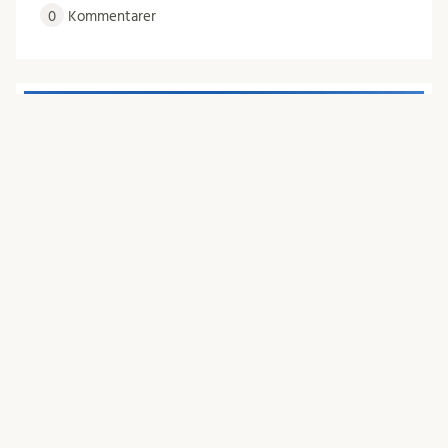
0
Kommentarer
juni 19, 2024 | LU i Science Village
Summer greetings and update from
the project team