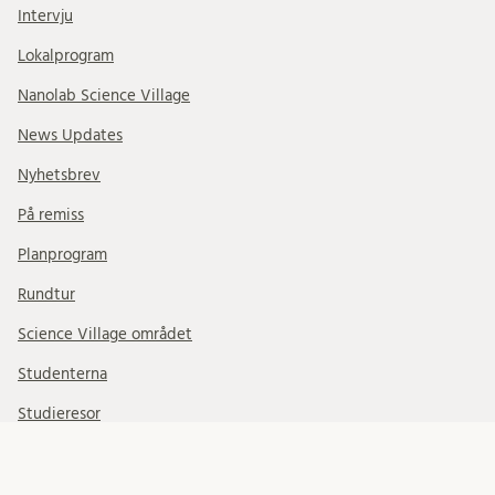
Intervju
Lokalprogram
Nanolab Science Village
News Updates
Nyhetsbrev
På remiss
Planprogram
Rundtur
Science Village området
Studenterna
Studieresor
SVkontoret
Verksamhetens visionsarbete