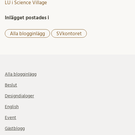
LU i Science Village
Inlägget postades i
Alla blogginlägg
SVkontoret
Alla blogginlägg
Beslut
Designdialoger
English
Event
Gästblogg