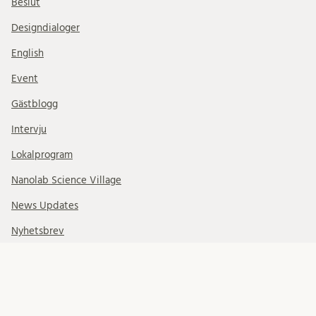
Beslut
Designdialoger
English
Event
Gästblogg
Intervju
Lokalprogram
Nanolab Science Village
News Updates
Nyhetsbrev
På remiss
Planprogram
Rundtur