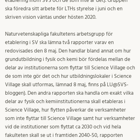
etablering inom SVS och de som inte är det). Gruppen
ska föredra sitt arbete för LTHs styrelse i juni och en
skriven vision väntas under hösten 2020.
Naturvetenskapliga fakultetens arbetsgrupp för
etablering i SV ska lämna två rapporter varav en
redovisades den 8 maj. Den handlar bland annat om hur
grundutbildning i fysik och kemi bör fördelas mellan de
delar av institutionerna som flyttar till Science Village och
de som inte gör det och hur utbildningslokaler i Science
Village skall utformas, lämnad 8 maj, finns på LU@SVS-
bloggen). Den andra rapporten ska handla om exakt vilka
delar av fysik och kemiinstitutionerna skall etableras i
Science Village, hur flytten påverkar de verksamheter
som inte flyttar till Science Village samt hur verksamheter
vid de institutioner som flyttat ca 2030 och vid hela
fakulteten skall se ut i framtiden 2040-50, rapporten