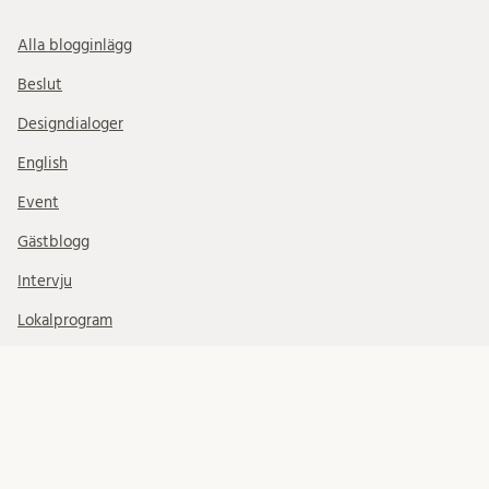
Alla blogginlägg
Beslut
Designdialoger
English
Event
Gästblogg
Intervju
Lokalprogram
Nanolab Science Village
News Updates
Nyhetsbrev
På remiss